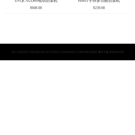
DYQC-02D60电动切菜机
HM01手持多功能切菜机
¥608.00
¥239.00
ALL RIGHTS RESERVED BY POSCO DAEWOO CORPORATION
粤ICP备20049416号