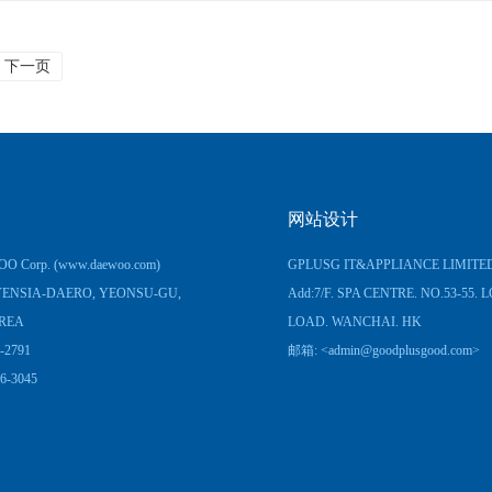
下一页
网站设计
O Corp.
(www.daewoo.com)
GPLUSG IT&APPLIANCE LIMITE
ENSIA-DAERO, YEONSU-GU,
Add:7/F. SPA CENTRE. NO.53-55.
REA
LOAD. WANCHAI. HK
-2791
邮箱: <
admin@goodplusgood.com
>
6-3045