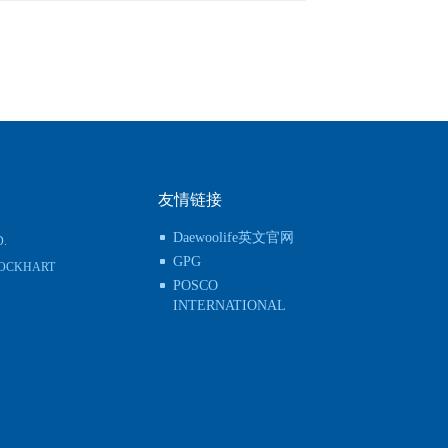
友情链接
Daewoolife英文官网
D.
GPG
 LOCKHART
POSCO
INTERNATIONAL