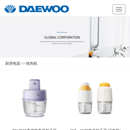
Daewoo
厨房电器
>>
绞肉机