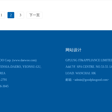
1
2
3
下一页
网站设计
O Corp.
(www.daewoo.com)
GPLUSG IT&APPLIANCE LIMITE
ENSIA-DAERO, YEONSU-GU,
Add:7/F. SPA CENTRE. NO.53-55.
REA
LOAD. WANCHAI. HK
-2791
邮箱: <
admin@goodplusgood.com
>
6-3045