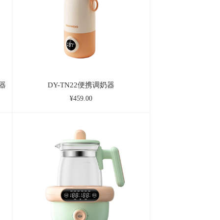
器
DY-TN22便携调奶器
¥459.00