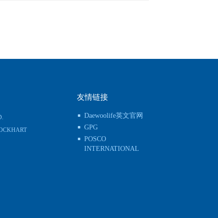
友情链接
Daewoolife英文官网
D.
GPG
 LOCKHART
POSCO
INTERNATIONAL